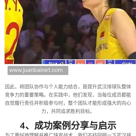
因此，将团队协作与个人能力结合，是提升武汉排球队整体
竞争力的重要策略。在实践中，他们发现，当每位成员都能
自觉履行责任并积极参与时，整个团队才能形成强大的向心
力，共同追求胜利目标。
4、成功案例分享与启示
为了更好地理解并推广快攻战术，我们不妨回顾一下武汉排