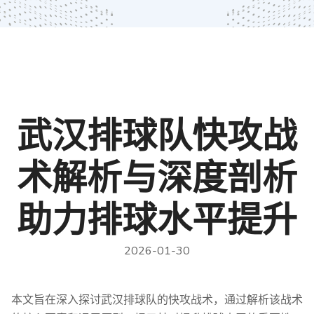
武汉排球队快攻战
术解析与深度剖析
助力排球水平提升
2026-01-30
本文旨在深入探讨武汉排球队的快攻战术，通过解析该战术