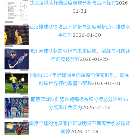
武汉足球队杯赛速度表现分析与战术探讨
2026-
01-31
武汉排球队快攻战术解析与深度剖析助力排球水
平提升
2026-01-30
杭州网球队状态分析与未来展望：挑战与机遇并
存的竞技旅程
2026-01-29
回顾1994年足球明星的辉煌与传奇时刻，重温
那届世界杯的激情与梦想
2026-01-18
南京篮球队强势领跑锦标赛积分榜总分达到86
分展现出色实力
2026-01-18
震惊全球的消息哪位足球明星不幸离世引发球迷
哀悼
2026-01-06