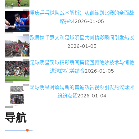
重庆乒乓球队战术解析：从训练到比赛的全面战
略探讨
2026-01-05
跑男携手意大利足球明星共创精彩瞬间引发热议
2026-01-05
足球明星罚球精彩瞬间集锦回顾绝妙技术与惊艳
进球的完美结合
2026-01-05
足球明星对詹姆斯的真诚劝告视频引发热议球迷
纷纷点赞
2026-01-04
导航