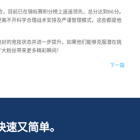
队配合，目前已在锦标赛积分榜上遥遥领先，总分达到86分。
更离不开科学合理战术安排及严谨管理模式，这些都是他
良好的竞技状态并进一步提升。如果他们能够克服潜在挑
广大粉丝带来更多精彩瞬间！
下一篇
快速又简单。