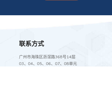
联系方式
广州市海珠区沥滘路368号14层
03、04、05、06、07、08单元
topical@qq.com
17952157419