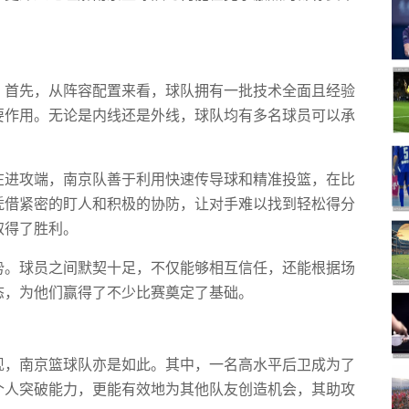
。首先，从阵容配置来看，球队拥有一批技术全面且经验
要作用。无论是内线还是外线，球队均有多名球员可以承
在进攻端，南京队善于利用快速传导球和精准投篮，在比
凭借紧密的盯人和积极的协防，让对手难以找到轻松得分
取得了胜利。
势。球员之间默契十足，不仅能够相互信任，还能根据场
态，为他们赢得了不少比赛奠定了基础。
现，南京篮球队亦是如此。其中，一名高水平后卫成为了
个人突破能力，更能有效地为其他队友创造机会，其助攻