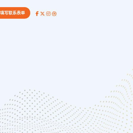
填写联系表单