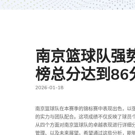
南京篮球队强
榜总分达到86
2026-01-18
南京篮球队在本赛季的锦标赛中表现出色，以强
的实力与团队配合。这项成绩不仅反映了球员
从四个方面对南京篮球队的卓越表现进行详细
管理、以及未来展望。希望通过这些分析，能