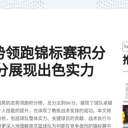
势领跑锦标赛积分
分展现出色实力
势的态势领跑积分榜，总分达到86分，展现了球队卓越
个人技能的提升，也体现了教练战术安排的成功。本文将
分析，包括球队整体实力、关键球员的贡献、战术执行与
够更深入地理解南京篮球队为何能在竞争激烈的锦标赛中