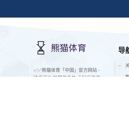
导
✅✅熊猫体育「中国」官方网站 -
快乐运动,智慧健身💖『 财运滚滚,
大吉大利』💖熊猫体育,熊猫体育官
网,熊猫体育官网入口,熊猫体育网站
快速注册链接入口🎯、APP下载
📱、平台首页及登录服务。作为中
国区领先的平台,为用户提供安全、
稳定的注册体验,24小时客服随时在