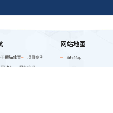
航
网站地图
关于
熊猫体育
项目案例
SiteMap
集团动态
服务宗旨
加入
熊猫体育官网